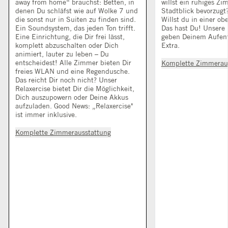
away from home“ brauchst: Betten, in
willst ein ruhiges Z
denen Du schläfst wie auf Wolke 7 und
Stadtblick bevorzugt
die sonst nur in Suiten zu finden sind.
Willst du in einer ob
Ein Soundsystem, das jeden Ton trifft.
Das hast Du! Unsere
Eine Einrichtung, die Dir frei lässt,
geben Deinem Aufenth
komplett abzuschalten oder Dich
Extra.
animiert, lauter zu leben – Du
entscheidest! Alle Zimmer bieten Dir
Komplette Zimmerau
freies WLAN und eine Regendusche.
Das reicht Dir noch nicht? Unser
Relaxercise bietet Dir die Möglichkeit,
Dich auszupowern oder Deine Akkus
aufzuladen. Good News: „Relaxercise"
ist immer inklusive.
Komplette Zimmerausstattung