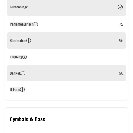
Klimaanlage
Parlamentarisch
72
Stuhlreihen
96
Empfang
Bankett
96
U-Form
Cymbals & Bass