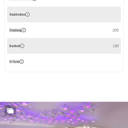
Stuhlreihen
Empfang
200
Bankett
130
U-Form