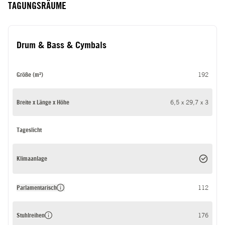
TAGUNGSRÄUME
Drum & Bass & Cymbals
Größe (m²)
192
Breite x Länge x Höhe
6,5 x 29,7 x 3
Tageslicht
Klimaanlage
Parlamentarisch
112
Stuhlreihen
176