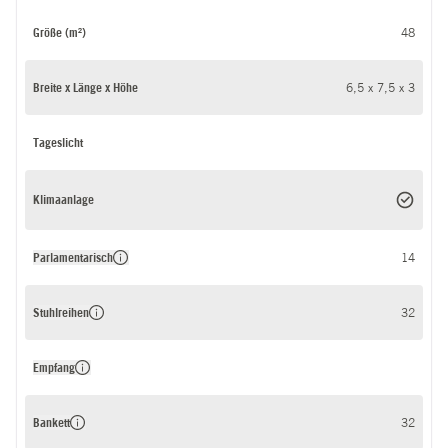
Größe (m²)
48
Breite x Länge x Höhe
6,5 x 7,5 x 3
Tageslicht
Klimaanlage
Parlamentarisch
14
Stuhlreihen
32
Empfang
Bankett
32