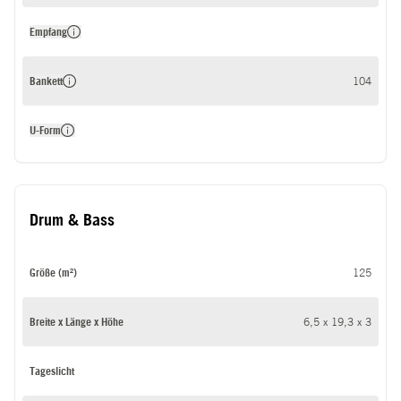
Empfang
Bankett
104
U-Form
Drum & Bass
Größe (m²)
125
Breite x Länge x Höhe
6,5 x 19,3 x 3
Tageslicht