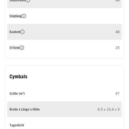
Stuhlreihen
64
Empfang
Bankett
48
U-Form
25
Cymbals
Größe (m²)
67
Breite x Länge x Höhe
6,5 x 10,4 x 3
Tageslicht