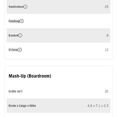
Stuhlreihen
25
Empfang
Bankett
8
U-Form
12
Mash-Up (Boardroom)
Größe (m²)
32
Breite x Länge x Höhe
4,6 x 7,1 x 2,3