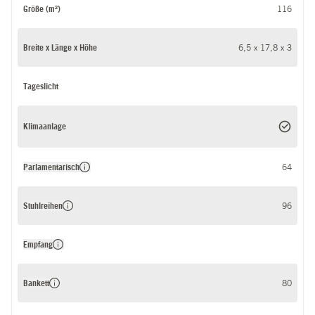
Größe (m²)
116
Breite x Länge x Höhe
6,5 x 17,8 x 3
Tageslicht
Klimaanlage
Parlamentarisch
64
Stuhlreihen
96
Empfang
Bankett
80