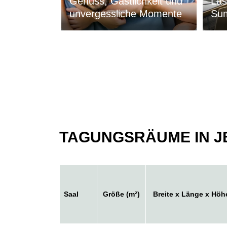
Genuss, Gastlichkeit und
Las
unvergessliche Momente
Sum
TAGUNGSRÄUME IN JE
Saal
Größe (m²)
Breite x Länge x Höh