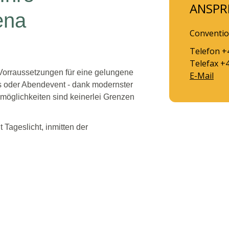
ANSPR
ena
Conventio
Telefon +
Telefax +
en Vorraussetzungen für eine gelungene
E-Mail
s oder Abendevent - dank modernster
möglichkeiten sind keinerlei Grenzen
Tageslicht, inmitten der