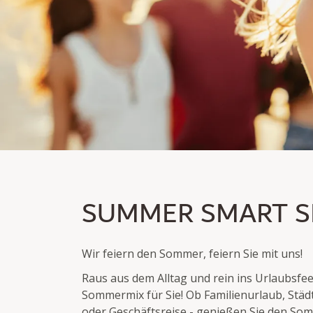
SUMMER SMART SPE
SUMMER SMART S
Mitglieder erhalten bis zu 30% Rabatt
Übernachtung exkl./ inkl. Frühstück
Wir feiern den Sommer, feiern Sie mit uns!
Raus aus dem Alltag und rein ins Urlaubsfee
Sommermix für Sie! Ob Familienurlaub, Städt
oder Geschäftsreise - genießen Sie den Som