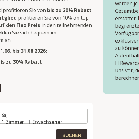
werden je
 profitieren Sie von
bis zu 20% Rabatt
.
Gesamtbet
itglied
profitieren Sie von 10% on top
erstattet.
uf den Flex Preis
in den teilnehmenden
begrenzte
elden Sie sich bequem im
Verfügbark
m an.
exklusive
zu können
.06. bis 31.08.2026:
Aufenthalt
bis zu 30% Rabatt
H Rewards
uns vor, 
berechnen
N
1 Zimmer ⋅ 1 Erwachsener
BUCHEN