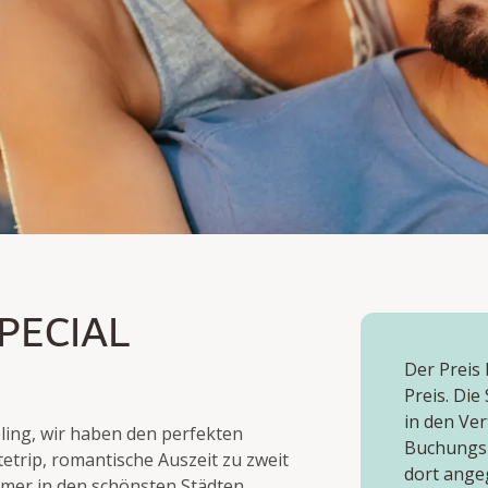
CIAL
PECIAL
Der Preis 
Preis. Di
in den Ve
ling, wir haben den perfekten
Buchungsp
etrip, romantische Auszeit zu zweit
dort ange
mer in den schönsten Städten.