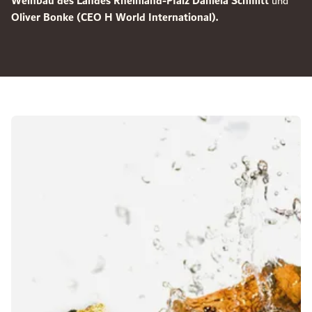
Weinbau des Landes Rheinland-Pfalz Daniela Schmitt
und
Oliver Bonke (CEO H World International).