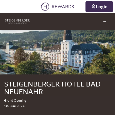
11.08.2026
12.08.2026
Login
1 Zimmer ⋅ 1 Erwachsener
Dia 1 von 1
STEIGENBERGER HOTEL BAD
NEUENAHR
Grand Opening
18. Juni 2024