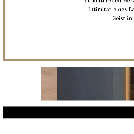
Im kulturellen Her
Intimität eines B
Geist i