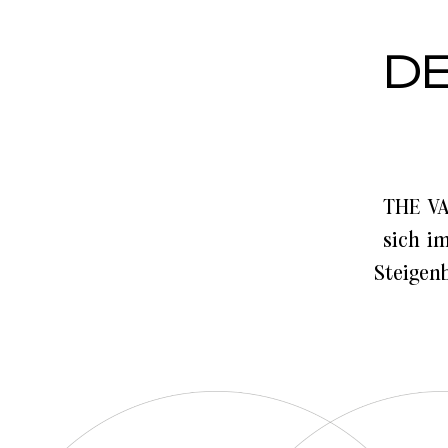
D
THE VA
sich i
Steigen