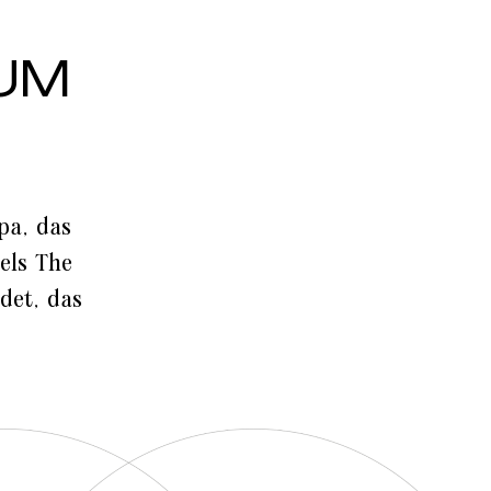
UM
pa, das
els The
det, das