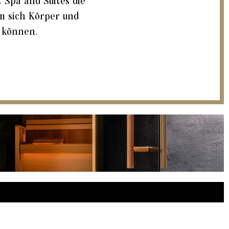
 Spa and Suites die
em sich Körper und
 können.