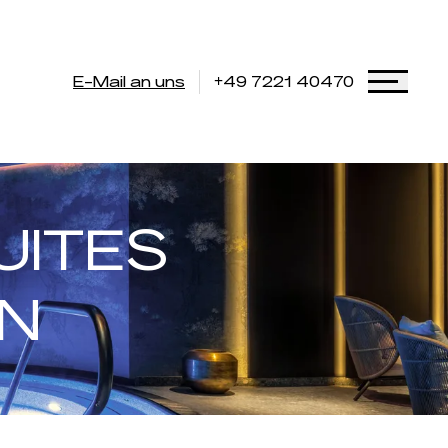
E-Mail an uns
+49 7221 40470
UITES
N