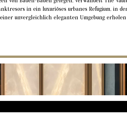
zen von Baden-Baden gelegen, verwandelt The Vault
anktresors in ein luxuriöses urbanes Refugium, in d
n einer unvergleichlich eleganten Umgebung erholen