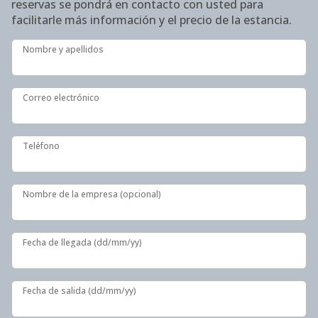
reservas se pondrá en contacto con usted para
facilitarle más información y el precio de la estancia.
Nombre y apellidos
Nombre y apellidos
Correo electrónico
Correo electrónico
Teléfono
Teléfono
Nombre de la empresa (opcional)
Nombre de la empresa (opcional)
Fecha de llegada (dd/mm/yy)
Fecha de llegada (dd/mm/yy)
Fecha de salida (dd/mm/yy)
Fecha de salida (dd/mm/yy)