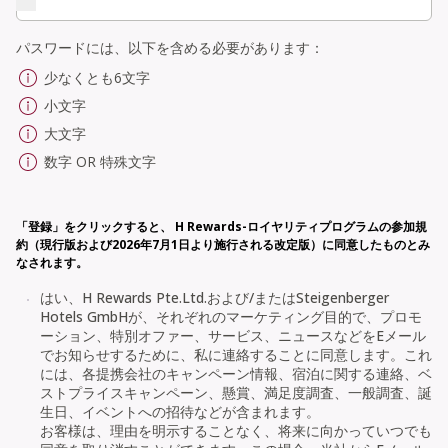
パスワードには、以下を含める必要があります：
少なくとも6文字
小文字
大文字
数字 OR 特殊文字
「登録」をクリックすると、 H Rewards-ロイヤリティプログラムの参加規
約（現行版および2026年7月1日より施行される改定版）に同意したものとみ
なされます。
はい、H Rewards Pte.Ltd.および/またはSteigenberger
Hotels GmbHが、それぞれのマーケティング目的で、プロモ
ーション、特別オファー、サービス、ニュースなどをEメール
でお知らせするために、私に連絡することに同意します。これ
には、各提携会社のキャンペーン情報、宿泊に関する連絡、ベ
ストプライスキャンペーン、懸賞、満足度調査、一般調査、誕
生日、イベントへの招待などが含まれます。
お客様は、理由を明示することなく、将来に向かっていつでも