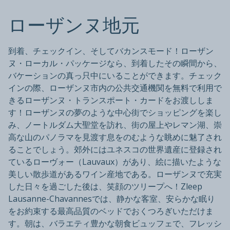
ローザンヌ地元
到着、チェックイン、そしてバカンスモード！ローザン
ヌ・ローカル・パッケージなら、到着したその瞬間から、
バケーションの真っ只中にいることができます。チェック
インの際、ローザンヌ市内の公共交通機関を無料で利用で
きるローザンヌ・トランスポート・カードをお渡ししま
す！ローザンヌの夢のような中心街でショッピングを楽し
み、ノートルダム大聖堂を訪れ、街の屋上やレマン湖、崇
高な山のパノラマを見渡す息をのむような眺めに魅了され
ることでしょう。郊外にはユネスコの世界遺産に登録され
ているローヴォー（Lauvaux）があり、絵に描いたような
美しい散歩道があるワイン産地である。ローザンヌで充実
した日々を過ごした後は、笑顔のツリープへ！Zleep
Lausanne-Chavannesでは、静かな客室、安らかな眠り
をお約束する最高品質のベッドでおくつろぎいただけま
す。朝は、バラエティ豊かな朝食ビュッフェで、フレッシ