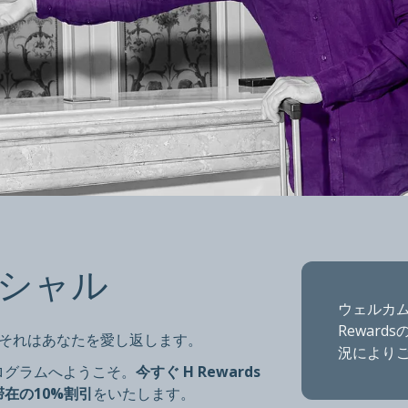
・スペシャル
シャル
ウェルカム
Rewar
す。 H Rewards会員
それはあなたを愛し返します。
況により
ログラムへようこそ。
今すぐ H Rewards
滞在の10%割引
をいたします。