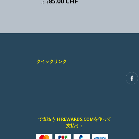
85.00 CHF
より
クイックリンク
で支払う H REWARDS.COMを使って
支払う：