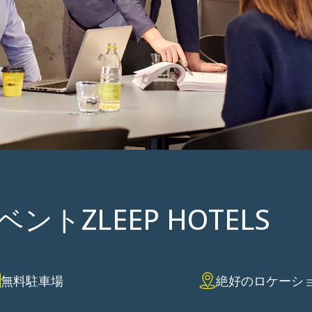
グ& イベント
トZLEEP HOTELS
無料駐車場
絶好のロケーシ