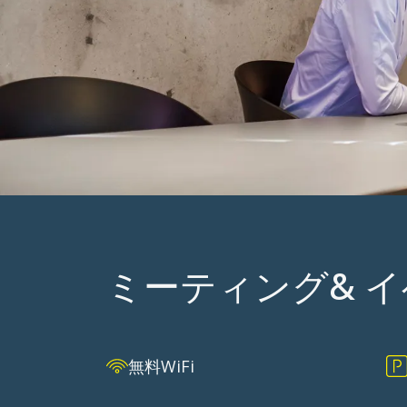
ミーティン
ミーティング& イベン
無料WiFi