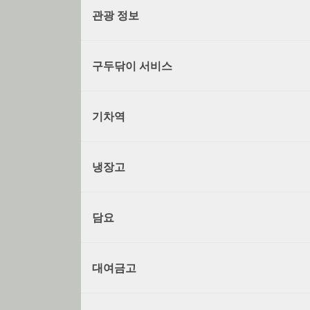
관광 정보
구두닦이 서비스
기차역
냉장고
담요
대여금고