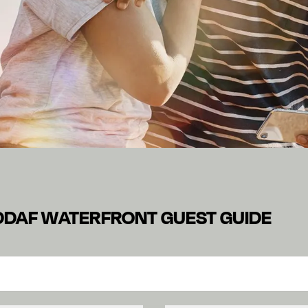
UBAI JADDAF WATERFR
ADDAF WATERFRONT GUEST GUIDE
 있습니다. H Rewards 호텔