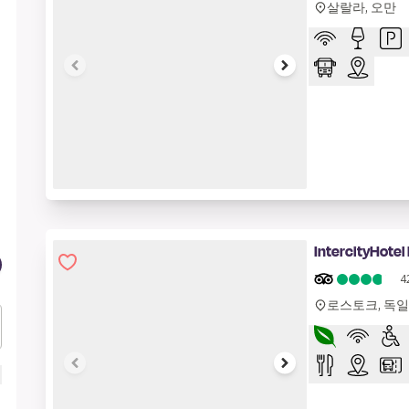
살랄라, 오만
1 of 8
IntercityHotel
4
로스토크, 독일