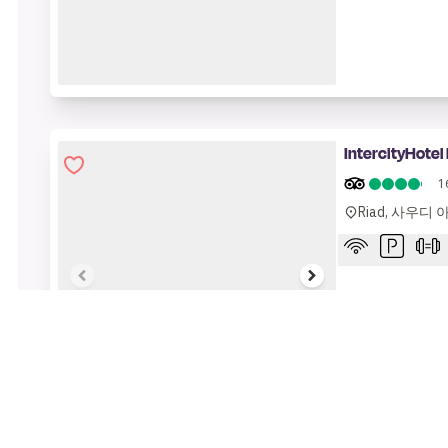
1 of 11
IntercityHotel
1
Riad, 사우디
1 of 6