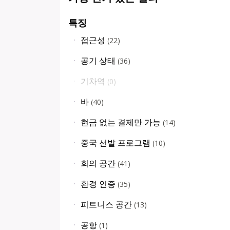
특징
접근성
(
22
)
공기 상태
(
36
)
기차역
(
0
)
바
(
40
)
현금 없는 결제만 가능
(
14
)
중국 선발 프로그램
(
10
)
회의 공간
(
41
)
환경 인증
(
35
)
피트니스 공간
(
13
)
공항
(
1
)