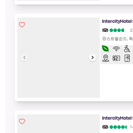
1 of 8
IntercityHotel
2
스트랄순드, 
1 of 7
IntercityHotel
1