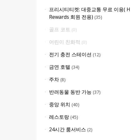
프리시티티켓: 대중교통 무료 이용( H
Rewards 회원 전용)
(
35
)
골프 코트
(
0
)
어린이 친화적
(
0
)
전기 충전 스테이션
(
12
)
금연 호텔
(
34
)
주차
(
8
)
반려동물 동반 가능
(
37
)
중앙 위치
(
40
)
레스토랑
(
45
)
24시간 룸서비스
(
2
)