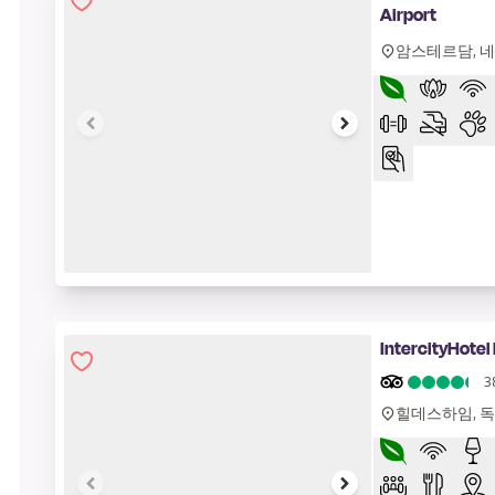
Airport
암스테르담, 
1 of 9
IntercityHotel
3
힐데스하임, 