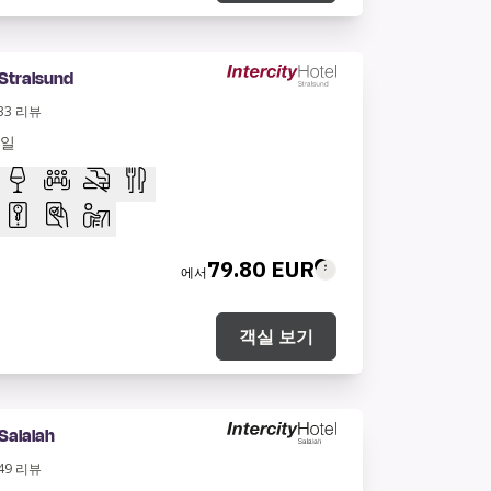
 Stralsund
33
리뷰
독일
79.80 EUR
에서
객실 보기
 Salalah
49
리뷰