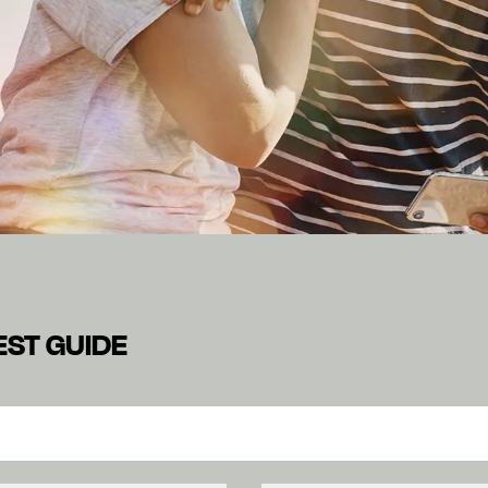
ONN GUEST GUIDE
nformações relativas à sua estadia num dos nossos H Rewards
EST GUIDE