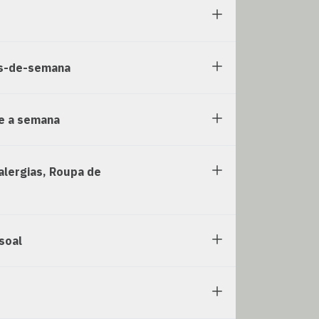
ns-de-semana
e a semana
alergias, Roupa de
soal