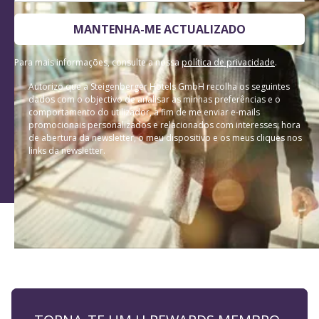
Para mais informações, consulte a nossa
política de privacidade
.
Autorizo que a Steigenberger Hotels GmbH recolha os seguintes
dados com o objectivo de analisar as minhas preferências e o
comportamento do utilizador, a fim de me enviar e-mails
promocionais personalizados e relacionados com interesses: hora
de abertura da newsletter, o meu dispositivo e os meus cliques nos
links da newsletter.
TORNA-TE UM H REWARDS MEMBRO
Tarifas exclusivas