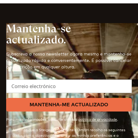
Mantenha-se
actualizado.
Subscreva a nossa newsletter agora mesmo e mantenha-se
actualizado rápida e convenientemente. É possível cancelar
a subscrição em qualquer altura.
Correio electrónico
MANTENHA-ME ACTUALIZADO
Para mais informações, consulte a nossa
política de privacidade
.
Autorizo que a Steigenberger Hotels GmbH recolha os seguintes
dados com o objectivo de analisar as minhas preferências e o