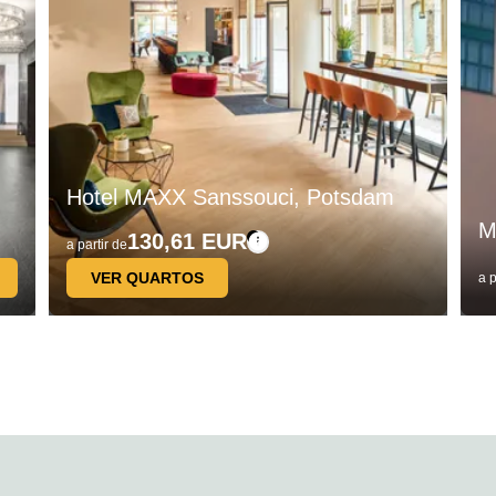
Hotel MAXX Sanssouci, Potsdam
M
130,61 EUR
a partir de
VER QUARTOS
a p