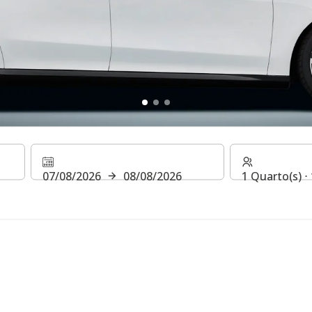
Até 30% de descon
07/08/2026
08/08/2026
1 Quarto(s) ⋅
Aproveite o nosso Summer Special
RESERVE JÁ