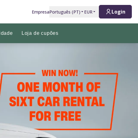
Login
Empresa
Português
(
PT
)
EUR
idade
Loja de cupões