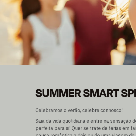
SUMMER SMART SP
SUMMER SMART SP
Torne-se membro e poupe até 30% de desconto
Estadia de uma noite excl./incl. pequeno-almoço
Celebramos o verão, celebre connosco!
Saia da vida quotidiana e entre na sensação 
perfeita para si! Quer se trate de férias em 
pausa romântica a dois ou de uma viagem de 