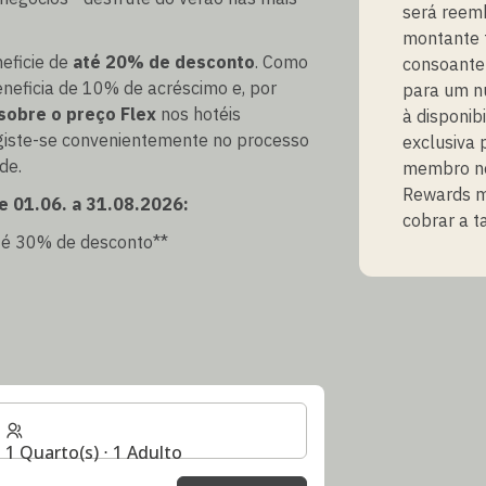
será reem
montante 
eficie de
até 20% de desconto
. Como
consoante 
eneficia de 10% de acréscimo e, por
para um nú
sobre o preço Flex
nos hotéis
à disponibi
egiste-se convenientemente no processo
exclusiva
de.
membro no
Rewards m
e 01.06. a 31.08.2026:
cobrar a t
até 30% de desconto**
1 Quarto(s) ⋅ 1 Adulto