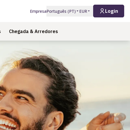
Login
Empresa
Português
(
PT
)
EUR
s
Chegada & Arredores