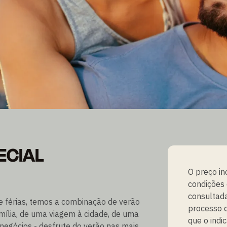
ECIAL
ECIAL
O preço in
condições
consultada
de férias, temos a combinação de verão
processo d
família, de uma viagem à cidade, de uma
que o indi
negócios - desfrute do verão nas mais