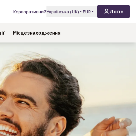
Логін
Корпоративний
Українська
(
UK
)
EUR
ії
Місцезнаходження