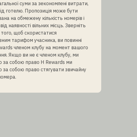
агальної суми за зекономлені витрати,
ід готелю. Пропозиція може бути
ана на обмежену кількість номерів і
від наявності вільних місць. Зверніть
я того, щоб скористатися
ним тарифом учасника, ви повинні
wards членом клубу на момент вашого
ня. Якщо ви не є членом клубу, ми
 за собою право H Rewards ми
 за собою право стягувати звичайну
номера.