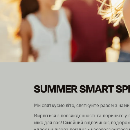
SUMMER SMART SP
SUMMER SMART SP
Станьте учасником та заощаджуйте до 30% зн
Ночівля без урахування/incl. сніданку
Ми святкуємо літо, святкуйте разом з нами
Вирвіться з повсякденності та пориньте у ві
мікс для вас! Сімейний відпочинок, подоро
удвох чи ділова поїздка - насолоджуйтеся л