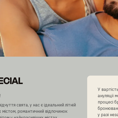
ECIAL
ECIAL
ижки
У вартіст
!
ануляції 
процесі б
дчуття свята, у нас є ідеальний літній
бронюванн
ж містом, романтичний відпочинок
у разі не
ітом у найкрасивіших містах.