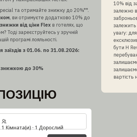
10% від з
pecial та отримайте знижку до 20%**.
залежно в
иком
, ви отримуєте додатково 10% до
заброньов
знижки від ціни Flex
в готелях, що
залежить 
ом? Тоді зареєструйтесь у зручній
увагу: дл
шій програмі лояльності.
ексклюзив
бути H Re
заїздів з 01.06. по 31.08.2026:
перебуван
залишаємо
зі знижкою до 30%
залишаємо
вартість 
ПОЗИЦІЮ
1 Кімната(и) ⋅ 1 Дорослий