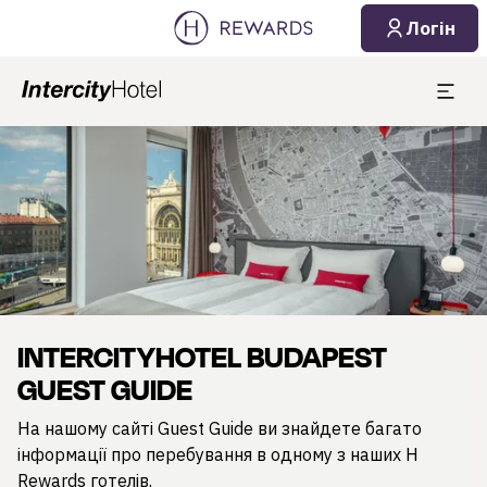
Логін
Слайд 1 з 1
INTERCITYHOTEL BUDAPEST
GUEST GUIDE
На нашому сайті Guest Guide ви знайдете багато
інформації про перебування в одному з наших H
Rewards готелів.