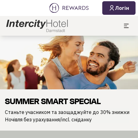
Логін
Слайд 1 з 1
SUMMER SMART SPECIAL
Станьте учасником та заощаджуйте до 30% знижки
Ночівля без урахування/incl. сніданку