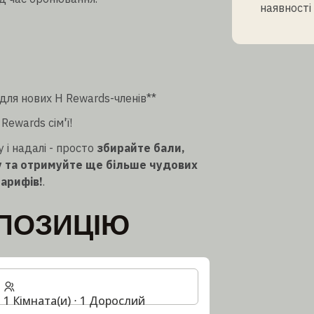
наявності 
ля нових H Rewards-членів**
Rewards сім'ї!
і надалі - просто
збирайте бали,
у та отримуйте ще більше чудових
арифів!
.
ПОЗИЦІЮ
1 Кімната(и) ⋅ 1 Дорослий