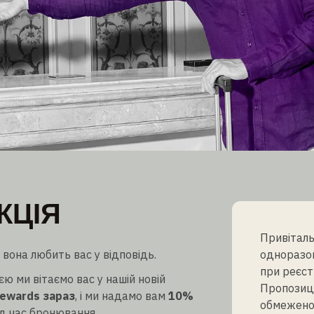
АКЦІЯ
КЦІЯ
их учасників H Rewards учасникам
Привіталь
она любить вас у відповідь.
одноразов
при реєст
ю ми вітаємо вас у нашій новій
Пропозиц
ewards зараз
, і ми надамо вам
10%
обмеженої
д час бронювання.