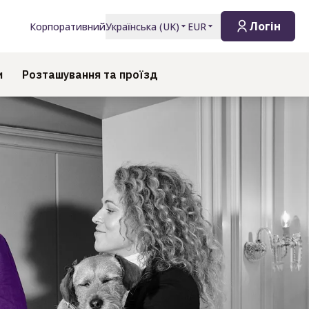
Логін
Корпоративний
Українська
(
UK
)
EUR
и
Розташування та проїзд