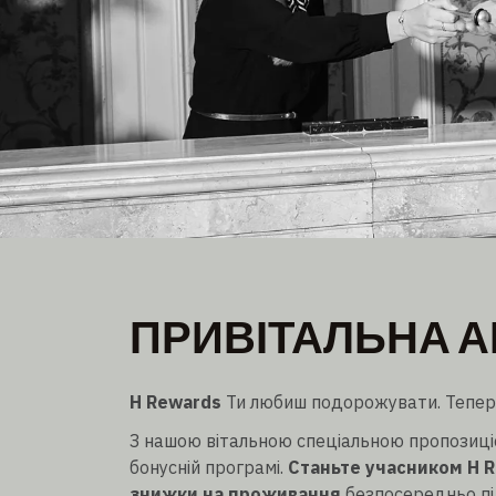
ПРИВІТАЛЬНА 
ПРИВІТАЛЬНА А
10% знижка
Одноразова та доступна безпосередньо для нов
H Rewards
Ти любиш подорожувати. Тепер в
З нашою вітальною спеціальною пропозиціє
бонусній програмі.
Станьте учасником H R
знижки на проживання
безпосередньо пі