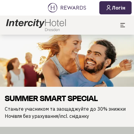
Логін
Слайд 1 з 1
SUMMER SMART SPECIAL
Станьте учасником та заощаджуйте до 30% знижки
Ночівля без урахування/incl. сніданку