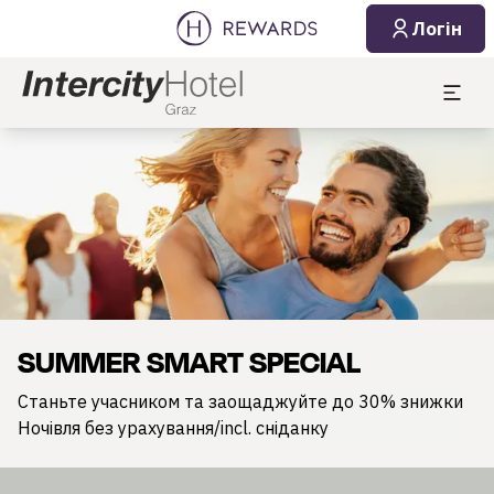
Логін
Слайд 1 з 1
SUMMER SMART SPECIAL
Станьте учасником та заощаджуйте до 30% знижки
Ночівля без урахування/incl. сніданку