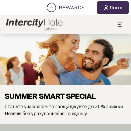
Логін
Слайд 1 з 1
SUMMER SMART SPECIAL
Станьте учасником та заощаджуйте до 30% знижки
Ночівля без урахування/incl. сніданку