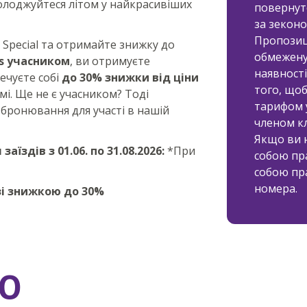
солоджуйтеся літом у найкрасивіших
повернут
за зеконо
Пропозиц
Special та отримайте знижку до
обмежену 
s учасником
, ви отримуєте
наявності
ечуєте собі
до 30% знижки від ціни
того, що
мі. Ще не є учасником? Тоді
тарифом у
 бронювання для участі в нашій
членом к
Якщо ви н
аїздів з 01.06. по 31.08.2026:
*При
собою пр
собою пр
номера.
 зі знижкою до 30%
Ю