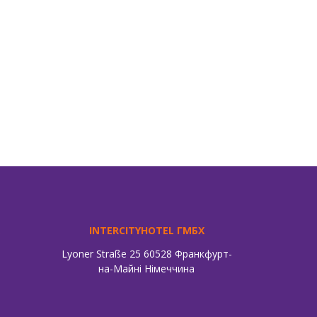
К
INTERCITYHOTEL ГМБХ
Lyoner Straße 25 60528 Франкфурт-
на-Майні Німеччина