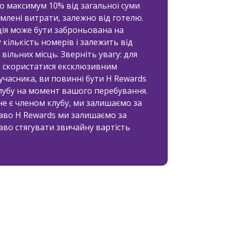
о максимум 10% від загальної суми
млені витрати, залежно від готелю.
ія може бути заброньована на
кількість номерів і залежить від
 вільних місць. Зверніть увагу: для
б скористатися ексклюзивним
часника, ви повинні бути H Rewards
лубу на момент вашого перебування.
е є членом клубу, ми залишаємо за
аво H Rewards ми залишаємо за
аво стягувати звичайну вартість