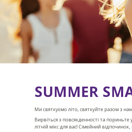
SUMMER SMART
SUMMER SMA
Станьте учасником та заощаджуйте до 
Ночівля без урахування/incl. сніданку
Ми святкуємо літо, святкуйте разом з нам
Вирвіться з повсякденності та пориньте у 
літній мікс для вас! Сімейний відпочино