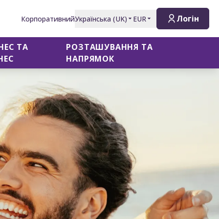
Логін
Корпоративний
Українська
(
UK
)
EUR
НЕС ТА
РОЗТАШУВАННЯ ТА
НЕС
НАПРЯМОК