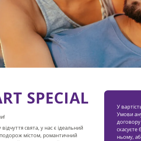
 SPECIAL
RT SPECIAL
30% знижки
У вартіст
Умови ан
и!
договору
відчуття свята, у нас є ідеальний
скасуєте 
к, подорож містом, романтичний
ньому, аб