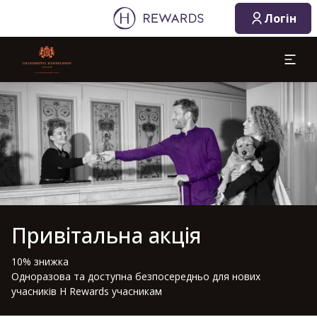
Логін
Слайд 1 з 1
Привітальна акція
10% знижка
Одноразова та доступна безпосередньо для нових
учасників H Rewards учасникам