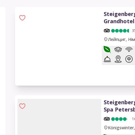
Steigenber
Grandhotel
3
Лейпциг, Ні
Steigenber
Spa Peters
1
Königswinter