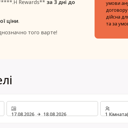
*****.H Rewards**
за 3 дні до
умови ан
договору
дійсна д
ої ціни
.
та за умо
днозначно того варте!
лі
17.08.2026
18.08.2026
1 Кімната