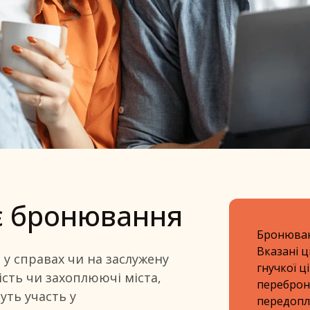
ого бронюван
є бронювання
Бронюванн
Вказані 
 у справах чи на заслужену
гнучкої ц
вість чи захоплюючі міста,
переброн
уть участь у
передопл