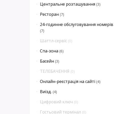
Центральне розташування
(
3
)
Ресторан
(
7
)
24-годинне обслуговування номерів
(
7
)
Шаттл-сервіс
(
0
)
Спа-зона
(
6
)
Басейн
(
3
)
ТЕЛЕБАЧЕННЯ
(
0
)
Онлайн-реєстрація на сайті
(
4
)
Виїзд.
(
4
)
Цифровий ключ
(
0
)
Гостьовий термінал
(
0
)