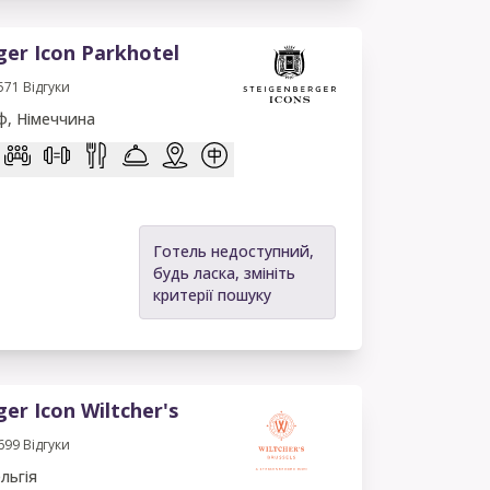
ger Icon Parkhotel
571
Відгуки
, Німеччина
Готель недоступний,
будь ласка, змініть
критерії пошуку
er Icon Wiltcher's
699
Відгуки
льгія