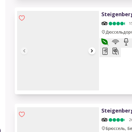
Steigenber
1
Дюссельдорф
1 of 17
Steigenberg
2
Брюссель, Бе