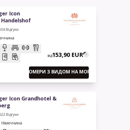
ger Icon
 Handelshof
556
Відгуки
меччина
153,90 EUR
від
НОМЕРИ З ВИДОМ НА МОРЕ
ger Icon Grandhotel &
berg
622
Відгуки
, Німеччина