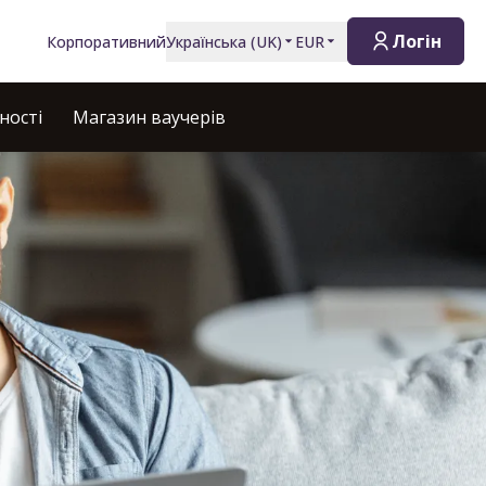
Логін
Корпоративний
Українська
(
UK
)
EUR
ності
Магазин ваучерів