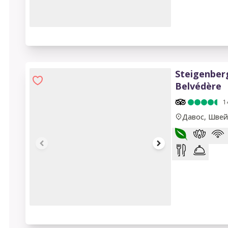
1 of 10
Steigenber
Belvédère
1
Давос, Швей
1 of 14