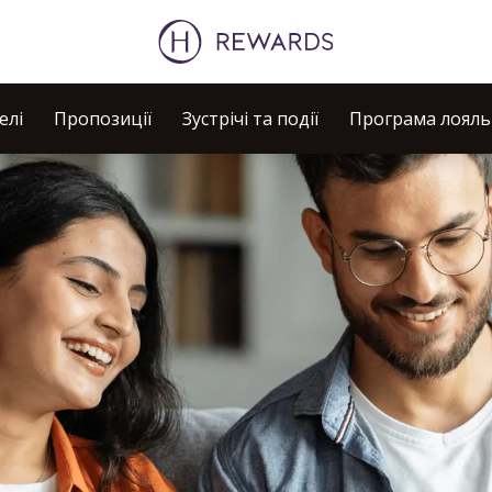
елі
Пропозиції
Зустрічі та події
Програма лояль