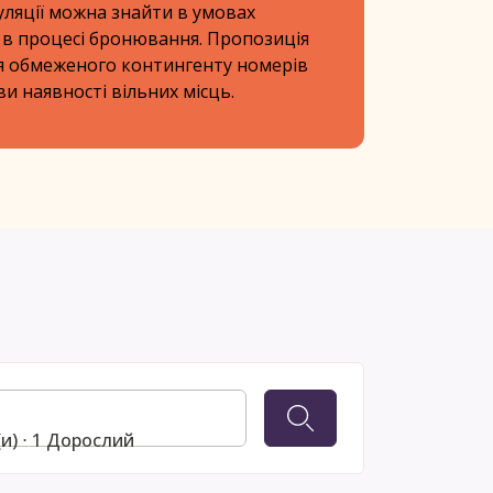
уляції можна знайти в умовах
 в процесі бронювання. Пропозиція
ля обмеженого контингенту номерів
ви наявності вільних місць.
(и) ⋅ 1 Дорослий