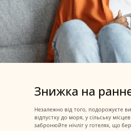
Ціна раннь
Знижка на ранн
Заощаджуйте до 20% від ціни Flex
Бронювання за 3 дні до прибуття
Незалежно від того, подорожуєте ви
відпустку до моря, у сільську місце
забронюйте нічліг у готелях, що бер