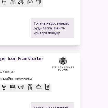
Готель недоступний,
будь ласка, змініть
критерії пошуку
er Icon Frankfurter
975
Відгуки
а-Майні, Німеччина
Готель недоступний,