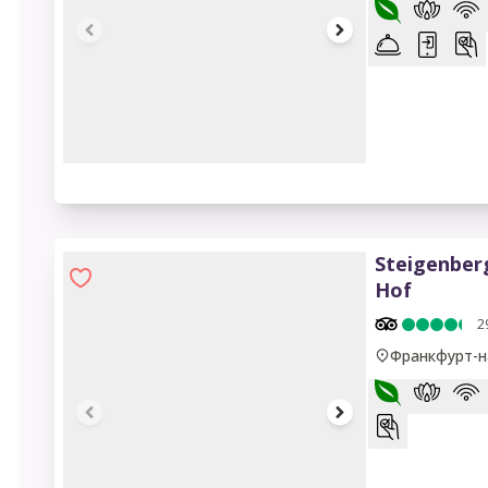
1 of 18
Steigenberg
Hof
2
Франкфурт-н