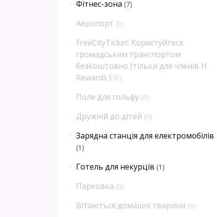
Фітнес-зона
(
7
)
Аеропорт
(
0
)
FreeCityTicket: Користуйтеся
громадським транспортом
безкоштовно (тільки для членів H
Rewards )
(
0
)
Поле для гольфу
(
0
)
Дружній до дітей
(
0
)
Зарядна станція для електромобілів
(
1
)
Готель для некурців
(
1
)
Парковка
(
0
)
Вітаються домашні тварини
(
0
)