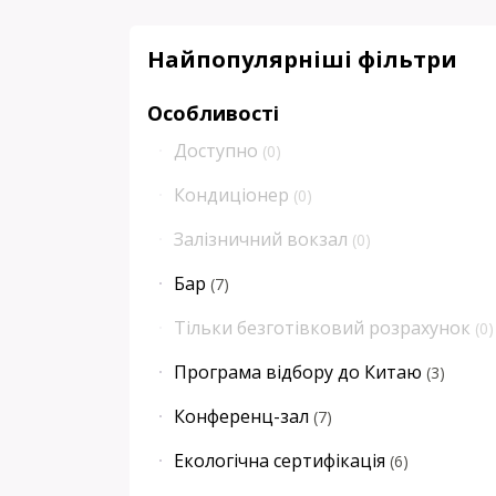
Найпопулярніші фільтри
Особливості
Доступно
(
0
)
Кондиціонер
(
0
)
Залізничний вокзал
(
0
)
Бар
(
7
)
Тільки безготівковий розрахунок
(
0
)
Програма відбору до Китаю
(
3
)
Конференц-зал
(
7
)
Екологічна сертифікація
(
6
)