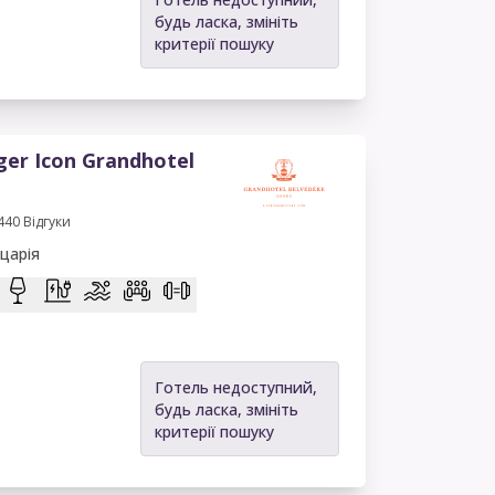
будь ласка, змініть
критерії пошуку
ger Icon Grandhotel
440
Відгуки
царія
Готель недоступний,
будь ласка, змініть
критерії пошуку