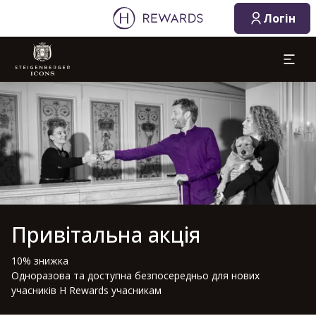
Логін
Слайд 1 з 1
Привітальна акція
10% знижка
Одноразова та доступна безпосередньо для нових
учасників H Rewards учасникам