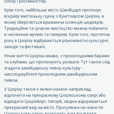
собор Гроссмюнстер.
Крім того, найбільше місто Швейцарії пропонує
яскраву мистецьку сцену з Кунстхаусом Цюріха, в
якому зберігається вражаюча колекція шедеврів.
Традиційне та сучасне мистецтво можна побачити
в численних музеях та галереях. Крім того, протягом
року в Цюріху відбуваються різноманітні культурні
заходи та фестивалі.
Нічне життя Цюріха жваве, з прохолодними барами
та клубами, що пропонують розваги. Тут також слід
згадати швейцарську пивну культуру -
насолоджуйтеся прохолодним швейцарським
пивом.
У Цюріху також є зелені оазиси: наприклад,
відпочити на прекрасному Цюріхському озері або
відвідати Цюріхберг, пагорб, звідки відкривається
прекрасний вид на місто. Прогулянка на човні по
Цюріхському озеру дозволить вам дослідити