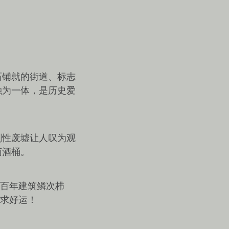
石铺就的街道、标志
融为一体，是历史爱
的戏剧性废墟让人叹为观
萄酒桶。
和百年建筑鳞次栉
以求好运！