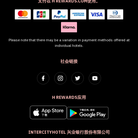
支付在 H REWARDS.COM使用。
Please note that there may be a variation in payment methods offered at
individual hotels.
社会链接
H REWARDS应用
INTERCITYHOTEL 兴业银行股份有限公司