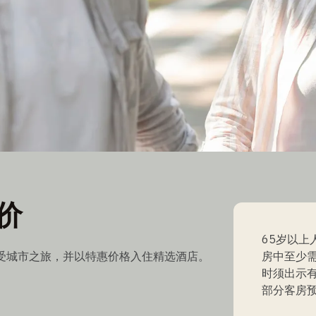
票价
价
65岁以
受城市之旅，并以特惠价格入住精选酒店。
房中至少
时须出示
部分客房