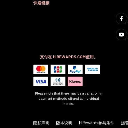
快速链接
支付在 H REWARDS.COM使用。
Please note that there may be a variation in
payment methods offered at individual
hotels.
隐私声明
版本说明
H Rewards参与条件
运