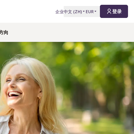
登录
企业
中文
(
ZH
)
EUR
方向