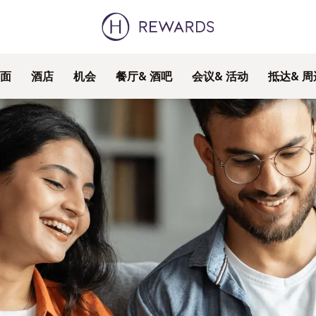
面
酒店
机会
餐厅& 酒吧
会议& 活动
抵达& 