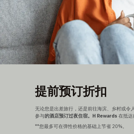
早鸟价格
提前预订折扣
灵活价格最多可节省 20
可在抵达前 3 天预订
无论您是出差旅行，还是前往海滨、乡村或令
参与
的酒店预订过夜住宿。H Rewards
在抵达前
**您最多可在弹性价格的基础上节省 20%。