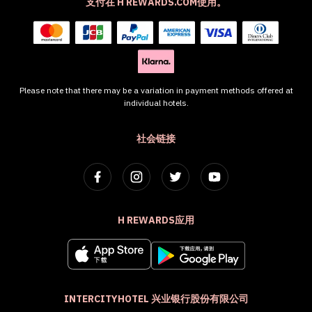
支付在 H REWARDS.COM使用。
Please note that there may be a variation in payment methods offered at
individual hotels.
社会链接
H REWARDS应用
INTERCITYHOTEL 兴业银行股份有限公司