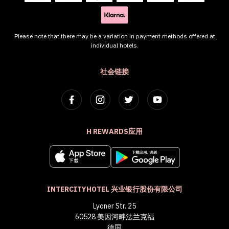
Please note that there may be a variation in payment methods offered at
individual hotels.
社会链接
H REWARDS应用
INTERCITYHOTEL 兴业银行股份有限公司
Lyoner Str. 25
60528 美因河畔法兰克福
德国