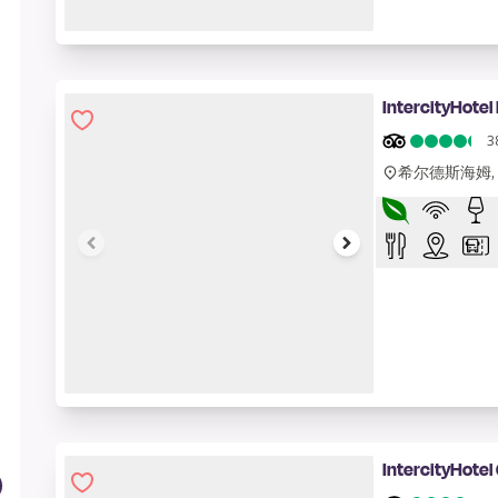
1 of 7
IntercityHotel
3
希尔德斯海姆,
1 of 7
IntercityHotel