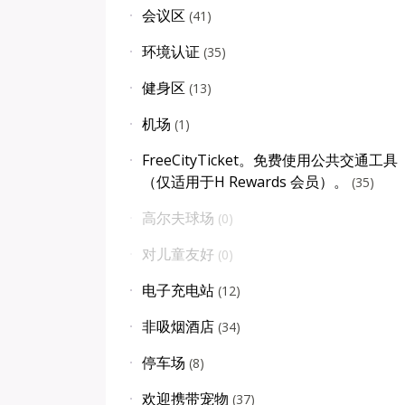
会议区
(
41
)
环境认证
(
35
)
健身区
(
13
)
机场
(
1
)
FreeCityTicket。免费使用公共交通工具
（仅适用于H Rewards 会员）。
(
35
)
高尔夫球场
(
0
)
对儿童友好
(
0
)
电子充电站
(
12
)
非吸烟酒店
(
34
)
停车场
(
8
)
欢迎携带宠物
(
37
)