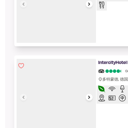
1 of 7
IntercityHote
6
多特蒙德, 德国