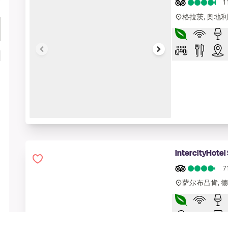
1
格拉茨, 奥地利
1 of 7
IntercityHote
7
萨尔布吕肯, 