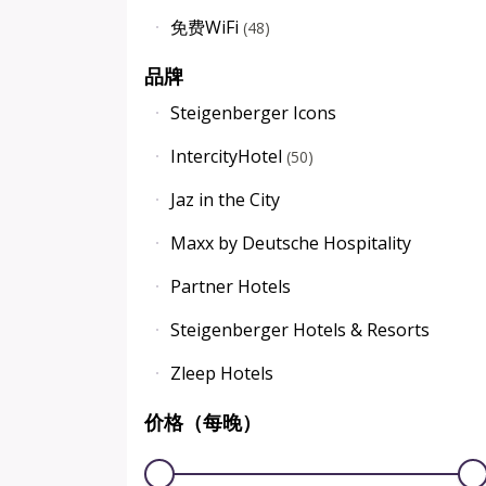
免费WiFi
(
48
)
品牌
Steigenberger Icons
IntercityHotel
(
50
)
Jaz in the City
Maxx by Deutsche Hospitality
Partner Hotels
Steigenberger Hotels & Resorts
Zleep Hotels
价格（每晚）