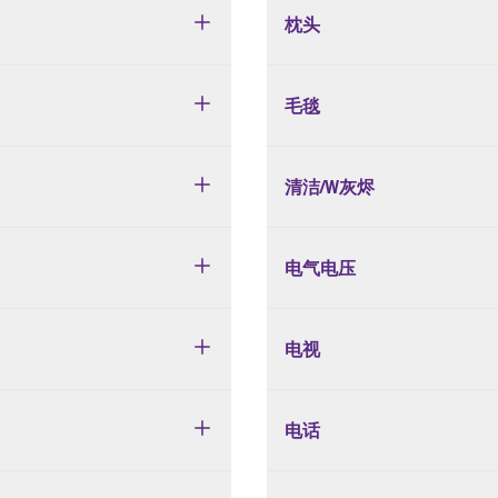
枕头
毛毯
清洁/W灰烬
电气电压
电视
电话