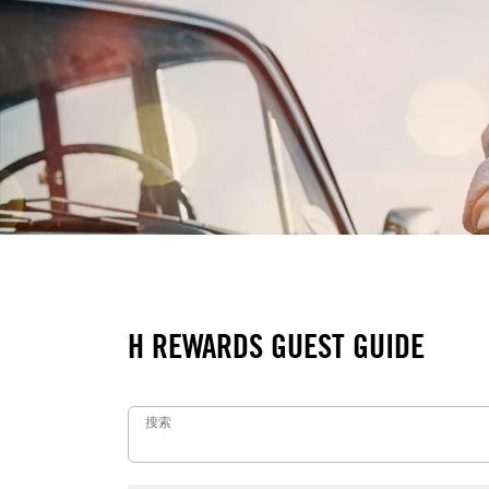
H REWARDS GUEST G
H REWARDS GUEST GUIDE
在我们的 H RewardsGuest Guide 中
搜索
搜索