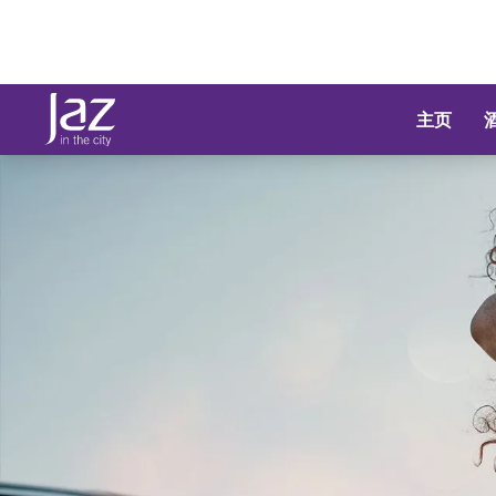
主页
幻灯片1 of1