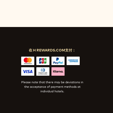
在 H REWARDS.COM支付：
Please note that there may be deviations in
the acceptance of payment methods at
individual hotels.