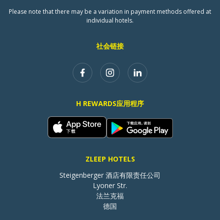
Please note that there may be a variation in payment methods offered at
individual hotels.
社会链接
H REWARDS应用程序
ZLEEP HOTELS
Steigenberger 酒店有限责任公司

Lyoner Str.

法兰克福

德国