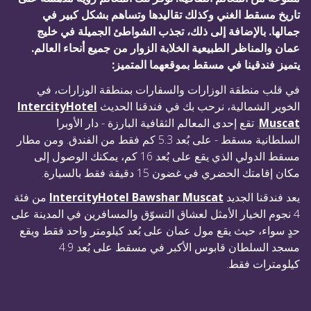
تاريخ مسقط الغني وكذلك تقاليدها وتساهم بشكل كبير في
جمالها. بالإضافة إلى ذلك، تجذب الشواطئ الجميلة في خليج
عمان والمناظر الطبيعية الخلابة الزوار من جميع أنحاء العالم.
يتميز فندقينا في مسقط بموقعهما المتميز:
في قلب منطقة الوزارات والسفارات بمنطقة الوزارات، في
الخوير الشمالية، نرحب بك في فندقنا الحديث
IntercityHotel
Muscat
. تقع إحدى المعالم الثقافية البارزة - دار الأوبرا
السلطانية مسقط - على بُعد 5.3 كم فقط من الفندق. ومن مطار
مسقط الدولي الذي يقع على بُعد 16 كم، يمكنك الوصول إلى
مكان إقامتك الحضري في غضون 15 دقيقة فقط بالسيارة.
يعد فندقنا الجديد
IntercityHotel Bawshar Muscat
من فئة
4 نجوم الخيار الأمثل لعشاق التسوّق والمسافرين في المدينة على
حدٍ سواء، حيث يقع مول عمان على بُعد كيلومتر واحد فقط ويقع
مسجد السلطان قابوس الأكبر في مسقط على بُعد 4.9
كيلومترات فقط.