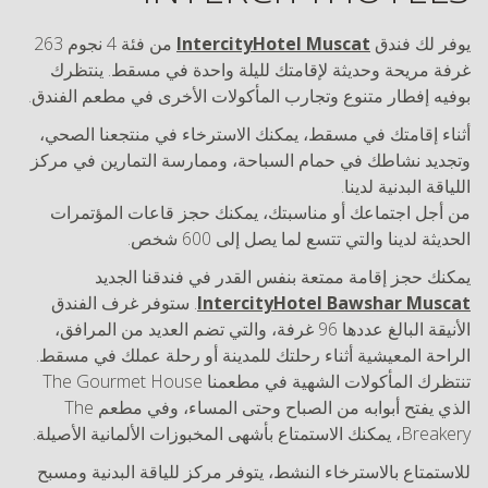
يوفر لك فندق
IntercityHotel Muscat
من فئة 4 نجوم 263
غرفة مريحة وحديثة لإقامتك لليلة واحدة في مسقط. ينتظرك
بوفيه إفطار متنوع وتجارب المأكولات الأخرى في مطعم الفندق.
أثناء إقامتك في مسقط، يمكنك الاسترخاء في منتجعنا الصحي،
وتجديد نشاطك في حمام السباحة، وممارسة التمارين في مركز
اللياقة البدنية لدينا.
من أجل اجتماعك أو مناسبتك، يمكنك حجز قاعات المؤتمرات
الحديثة لدينا والتي تتسع لما يصل إلى 600 شخص.
يمكنك حجز إقامة ممتعة بنفس القدر في فندقنا الجديد
IntercityHotel Bawshar Muscat
. ستوفر غرف الفندق
الأنيقة البالغ عددها 96 غرفة، والتي تضم العديد من المرافق،
الراحة المعيشية أثناء رحلتك للمدينة أو رحلة عملك في مسقط.
تنتظرك المأكولات الشهية في مطعمنا The Gourmet House
الذي يفتح أبوابه من الصباح وحتى المساء، وفي مطعم The
Breakery، يمكنك الاستمتاع بأشهى المخبوزات الألمانية الأصيلة.
للاستمتاع بالاسترخاء النشط، يتوفر مركز للياقة البدنية ومسبح