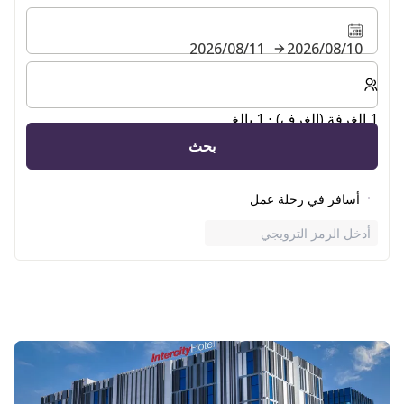
10‏/08‏/2026
11‏/08‏/2026
حدد عدد الغرف والضيوف لإقامتك
1 الغرفة (الغرف) ⋅ 1 بالغ
بحث
أسافر في رحلة عمل
أدخل الرمز الترويجي
الشريحة 1 من 2