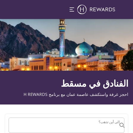
1 الغرفة (الغرف) ⋅ 1 بالغ
لشريحة 1 من 1
الفنادق في مسقط
احجز غرفة واستكشف عاصمة عمان مع برنامج H REWARDS
إلى أين تذهب؟
إلى أين تذهب؟