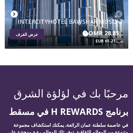
INTERCITYHOTEL BAWSHAR MUSCAT
28.85 OMR
عرض الغرف
من
65.21 EUR
تقريبًا
مرحبًا بك في لؤلؤة الشرق
برنامج H REWARDS في مسقط
في عاصمة سلطنة عمان الرائعة، يمكنك استكشاف مجموعة
متنوعة من المعالم الثقافية. توفر تلك المعالم رؤية مدهشة على