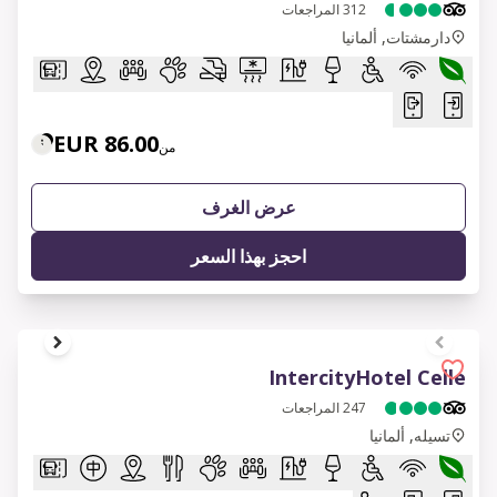
312
المراجعات
دارمشتات, ألمانيا
86.00 EUR
من
عرض الغرف
احجز بهذا السعر
1 of 6
IntercityHotel Celle
247
المراجعات
تسيله, ألمانيا