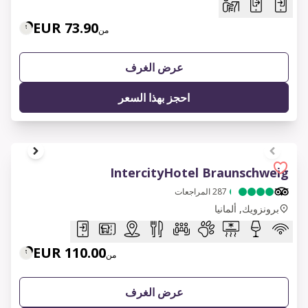
73.90 EUR
من
عرض الغرف
احجز بهذا السعر
1 of 9
IntercityHotel Braunschweig
287
المراجعات
برونزويك, ألمانيا
110.00 EUR
من
عرض الغرف