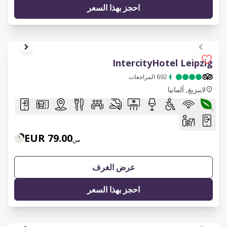
احجز بهذا السعر
1 of 8
IntercityHotel Leipzig
692
المراجعات
لايبزيغ, ألمانيا
79.00 EUR
من
عرض الغرف
احجز بهذا السعر