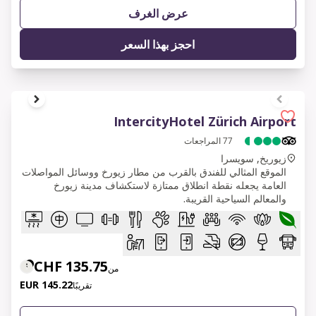
عرض الغرف
احجز بهذا السعر
1 of 6
IntercityHotel Zürich Airport
77
المراجعات
زيوريخ, سويسرا
الموقع المثالي للفندق بالقرب من مطار زيورخ ووسائل المواصلات
العامة يجعله نقطة انطلاق ممتازة لاستكشاف مدينة زيورخ
والمعالم السياحية القريبة.
135.75 CHF
من
145.22 EUR
تقريبًا