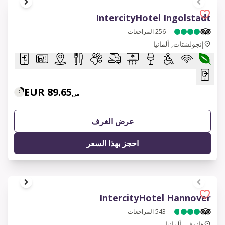
1 of 6
IntercityHotel Ingolstadt
256
المراجعات
إنجولشتات, ألمانيا
89.65 EUR
من
عرض الغرف
احجز بهذا السعر
1 of 8
IntercityHotel Hannover
543
المراجعات
هانوفر, ألمانيا