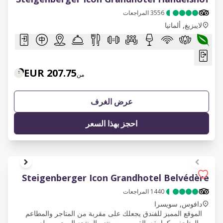
3556
المراجعات
لايبزيغ, ألمانيا
207.75 EUR
من
عرض الغرف
احجز بهذا السعر
1 of 14
Steigenberger Icon Grandhotel Belvédère
1440
المراجعات
دافوس, سويسرا
الموقع المميز للفندق يجعلك على مقربة من المتاجر والمطاعم
والمتاحف، كما يقع بالقرب من منتزه المنتجع الصحي وملعب