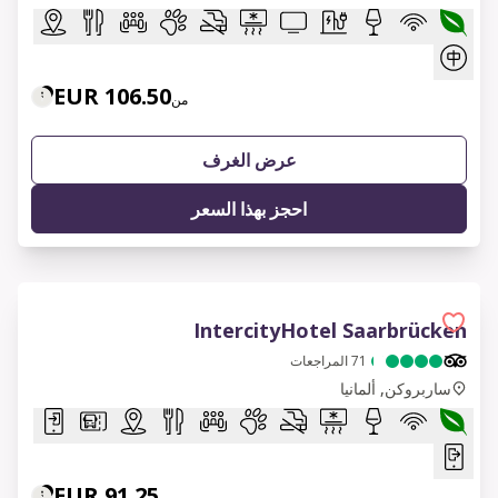
106.50 EUR
من
عرض الغرف
احجز بهذا السعر
IntercityHotel Saarbrücken
71
المراجعات
ساربروكن, ألمانيا
91.25 EUR