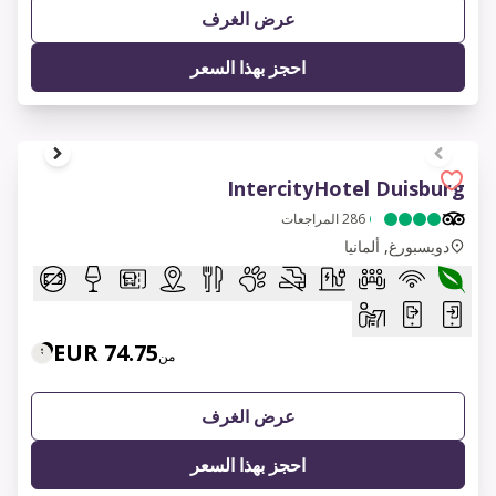
عرض الغرف
احجز بهذا السعر
1 of 10
IntercityHotel Duisburg
286
المراجعات
دويسبورغ, ألمانيا
74.75 EUR
من
عرض الغرف
احجز بهذا السعر