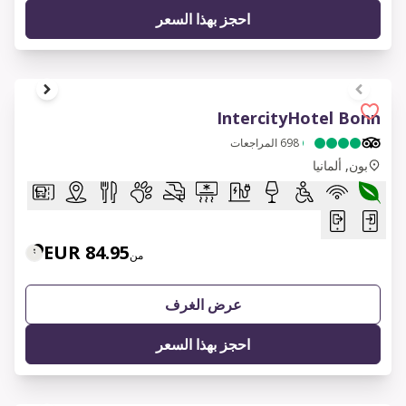
احجز بهذا السعر
1 of 7
IntercityHotel Bonn
698
المراجعات
بون, ألمانيا
84.95 EUR
من
عرض الغرف
احجز بهذا السعر