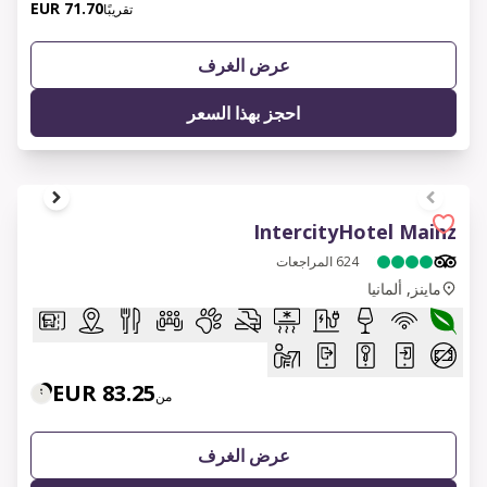
71.70 EUR
تقريبًا
عرض الغرف
احجز بهذا السعر
1 of 12
IntercityHotel Mainz
624
المراجعات
ماينز, ألمانيا
83.25 EUR
من
عرض الغرف