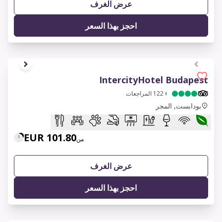
عرض الغرف
احجز بهذا السعر
1 of 7
IntercityHotel Budapest
122
المراجعات
بودابست, المجر
101.80 EUR
من
عرض الغرف
احجز بهذا السعر