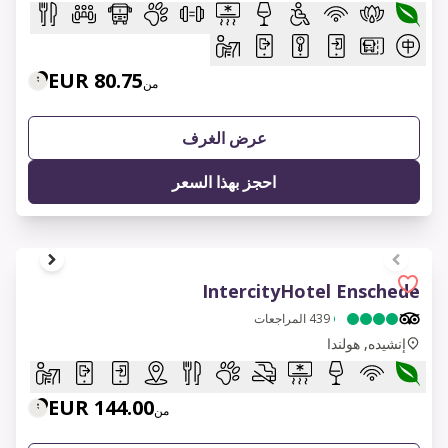
80.75 EUR
من
عرض الغرف
احجز بهذا السعر
1 of 6
IntercityHotel Enschede
439
المراجعات
إنشيده, هولندا
144.00 EUR
من