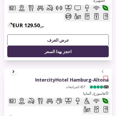
الشهيرة.
129.50 EUR
من
عرض الغرف
احجز بهذا السعر
1 of 8
IntercityHotel Hamburg-Altona
457
المراجعات
هامبورغ, ألمانيا