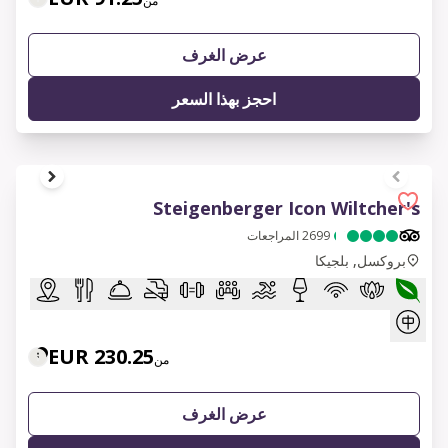
من
عرض الغرف
احجز بهذا السعر
1 of 12
Steigenberger Icon Wiltcher's
2699
المراجعات
بروكسل, بلجيكا
230.25 EUR
من
عرض الغرف