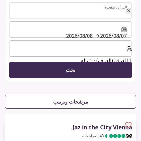
إلى أين تذهب؟
إلى أين تذهب؟
07‏/08‏/2026
08‏/08‏/2026
حدد عدد الغرف والضيوف لإقامتك
1 الغرفة (الغرف) ⋅ 1 بالغ
بحث
مرشحات وترتيب
Jaz in the City Vienna
43
المراجعات