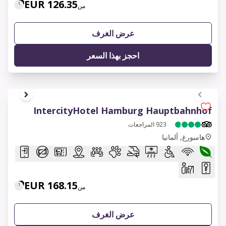
126.35 EUR
من
عرض الغرف
احجز بهذا السعر
1 of 6
IntercityHotel Hamburg Hauptbahnhof
923
المراجعات
هامبورغ, ألمانيا
168.15 EUR
من
عرض الغرف