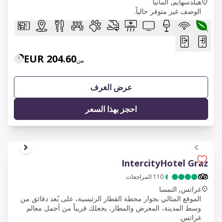
هيلدسهايم, ألمانيا
الوصف غير متوفر حالياً.
204.60 EUR
من
عرض الغرف
احجز بهذا السعر
1 of 7
IntercityHotel Graz
110
المراجعات
غراتس, النمسا
الموقع المثالي بجوار محطة القطار الرئيسية، على بُعد دقائق من
وسط المدينة، المعرض والمطار، يجعلك قريباً من أجمل معالم
غراتس.