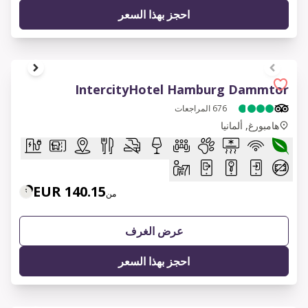
احجز بهذا السعر
1 of 6
IntercityHotel Hamburg Dammtor
676
المراجعات
هامبورغ, ألمانيا
140.15 EUR
من
عرض الغرف
احجز بهذا السعر