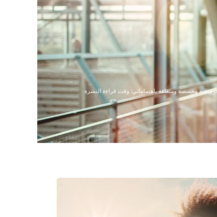
 بريد إلكتروني ترويجية مخصصة ومتعلقة باهتماماتي: وقت قراءة النشرة