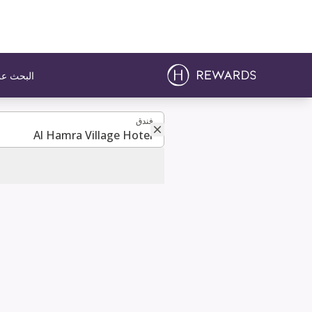
البحث عن
فندق
فندق