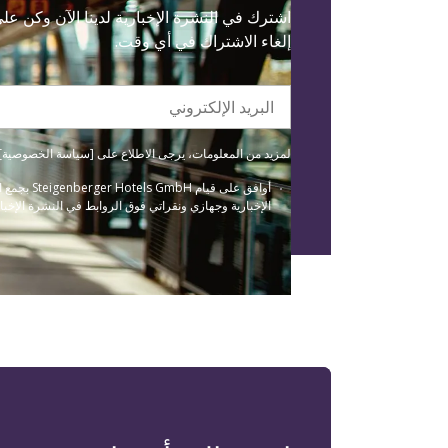
اشترك في النشرة الإخبارية لدينا الآن وكن ع
إلغاء الاشتراك في أي وقت.
البريد الإلكتروني
لمزيد من المعلومات، يرجى الاطلاع على [سياسة الخصوصية] لدينا(/data-protection
أوافق عل
الإخبارية وجهازي ونقراتي فوق الروابط في النشرة الإخبار