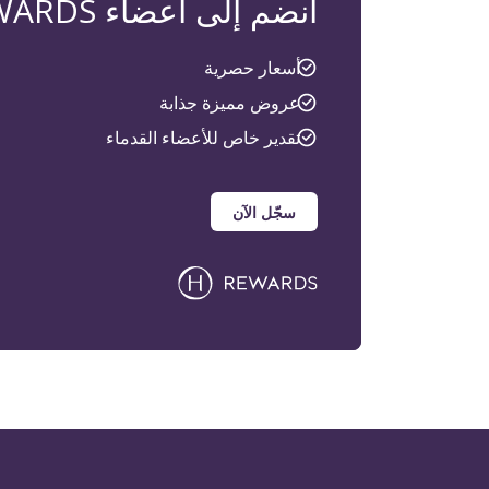
انضم إلى أعضاء H REWARDS
أسعار حصرية
عروض مميزة جذابة
تقدير خاص للأعضاء القدماء
سجّل الآن