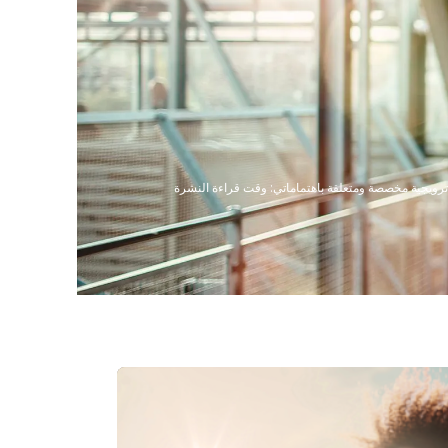
 بريد إلكتروني ترويجية مخصصة ومتعلقة باهتماماتي: وقت قراءة النشرة