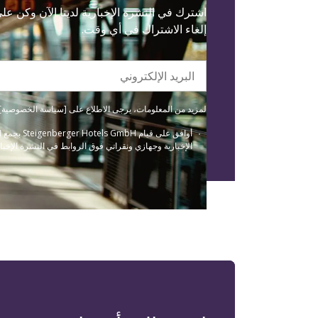
اشترك في النشرة الإخبارية لدينا الآن وكن ع
إلغاء الاشتراك في أي وقت.
البريد الإلكتروني
لمزيد من المعلومات، يرجى الاطلاع على [سياسة الخصوصية] لدينا(/data-protection
أوافق عل
الإخبارية وجهازي ونقراتي فوق الروابط في النشرة الإخبار