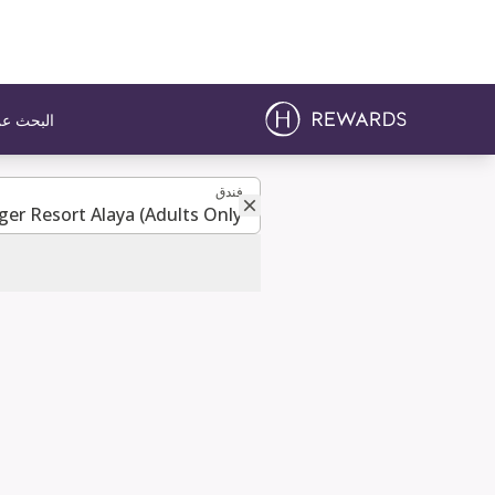
البحث عن
فندق
فندق