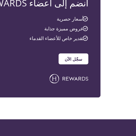
انضم إلى أعضاء H REWARDS
أسعار حصرية
عروض مميزة جذابة
تقدير خاص للأعضاء القدماء
سجّل الآن