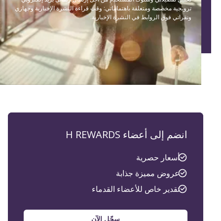
ترويجية مخصصة ومتعلقة باهتماماتي: وقت قراءة النشرة الإخبارية وجهازي
ونقراتي فوق الروابط في النشرة الإخبارية.
انضم إلى أعضاء H REWARDS
أسعار حصرية
عروض مميزة جذابة
تقدير خاص للأعضاء القدماء
سجّل الآن