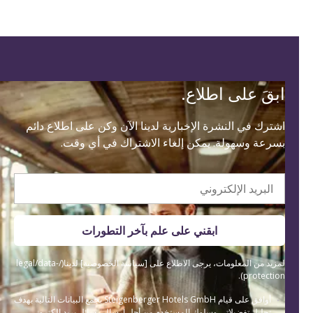
ابقَ على اطلاع.
اشترك في النشرة الإخبارية لدينا الآن وكن على اطلاع دائم
بسرعة وسهولة. يمكن إلغاء الاشتراك في أي وقت.
البريد الإلكتروني
ابقني على علم بآخر التطورات
لمزيد من المعلومات، يرجى الاطلاع على [سياسة الخصوصية] لدينا(/legal/data-
protection).
أوافق على قيام Steigenberger Hotels GmbH بجمع البيانات التالية بهدف
تحليل تفضيلاتي وسلوك المستخدم من أجل إرسال رسائل بريد إلكتروني