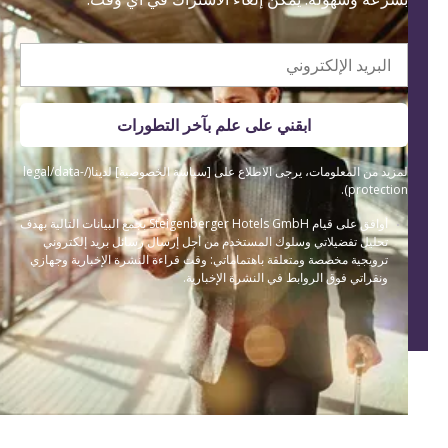
البريد الإلكتروني
ابقني على علم بآخر التطورات
لمزيد من المعلومات، يرجى الاطلاع على [سياسة الخصوصية] لدينا(/legal/data-
protection).
أوافق على قيام Steigenberger Hotels GmbH بجمع البيانات التالية بهدف
تحليل تفضيلاتي وسلوك المستخدم من أجل إرسال رسائل بريد إلكتروني
ترويجية مخصصة ومتعلقة باهتماماتي: وقت قراءة النشرة الإخبارية وجهازي
ونقراتي فوق الروابط في النشرة الإخبارية.