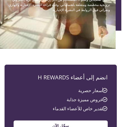
ترويجية مخصصة ومتعلقة باهتماماتي: وقت قراءة النشرة الإخبارية وجهازي
ونقراتي فوق الروابط في النشرة الإخبارية.
انضم إلى أعضاء H REWARDS
أسعار حصرية
عروض مميزة جذابة
تقدير خاص للأعضاء القدماء
سجّل الآن