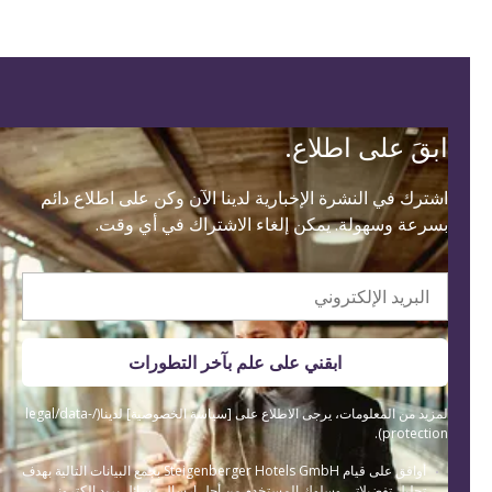
ابقَ على اطلاع.
اشترك في النشرة الإخبارية لدينا الآن وكن على اطلاع دائم
بسرعة وسهولة. يمكن إلغاء الاشتراك في أي وقت.
البريد الإلكتروني
ابقني على علم بآخر التطورات
لمزيد من المعلومات، يرجى الاطلاع على [سياسة الخصوصية] لدينا(/legal/data-
protection).
أوافق على قيام Steigenberger Hotels GmbH بجمع البيانات التالية بهدف
تحليل تفضيلاتي وسلوك المستخدم من أجل إرسال رسائل بريد إلكتروني