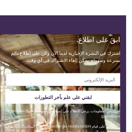
ابقَ على اطلاع.
اشترك في النشرة الإخبارية لدينا الآن وكن على اطلاع دائم
بسرعة وسهولة. يمكن إلغاء الاشتراك في أي وقت.
البريد الإلكتروني
ابقني على علم بآخر التطورات
لمزيد من المعلومات، يرجى الاطلاع على [سياسة الخصوصية] لدينا(/legal/data-
protection).
أوافق على قيام Steigenberger Hotels GmbH بجمع البيانات التالية بهدف
تحليل تفضيلاتي وسلوك المستخدم من أجل إرسال رسائل بريد إلكتروني