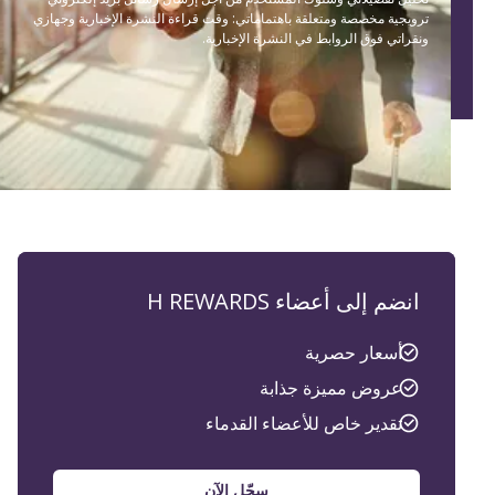
ترويجية مخصصة ومتعلقة باهتماماتي: وقت قراءة النشرة الإخبارية وجهازي
ونقراتي فوق الروابط في النشرة الإخبارية.
انضم إلى أعضاء H REWARDS
أسعار حصرية
عروض مميزة جذابة
تقدير خاص للأعضاء القدماء
سجّل الآن