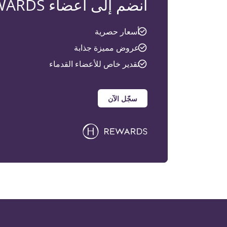
انضم إلى أعضاء H REWARDS
أسعار حصرية
عروض مميزة جذابة
تقدير خاص للأعضاء القدماء
سجّل الآن