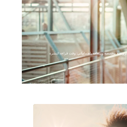
 بريد إلكتروني ترويجية مخصصة ومتعلقة باهتماماتي: وقت قراءة النشرة