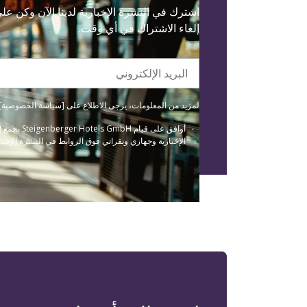
اشترك في النشرة الإخبارية لدينا الآن وكن ع
إلغاء الاشتراك في أي وقت.
البريد الإلكتروني
لمزيد من المعلومات، يرجى الاطلاع على [سياسة الخصوصية] لدينا(/data-protection
أوافق عل
الإخبارية وجهازي ونقراتي فوق الروابط في النشرة الإخبار