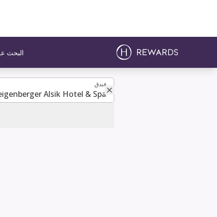
البحث عن
فندق
فندق