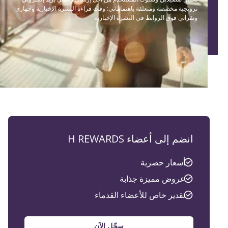
ترويجية مخصصة ومتعلقة باهتماماتي: وقت قراءة النشرة الإخبارية وجهازي
ونقراتي فوق الروابط في النشرة الإخبارية.
انضم إلى أعضاء H REWARDS
أسعار حصرية
عروض مميزة جذابة
تقدير خاص للأعضاء القدماء
سجّل الآن