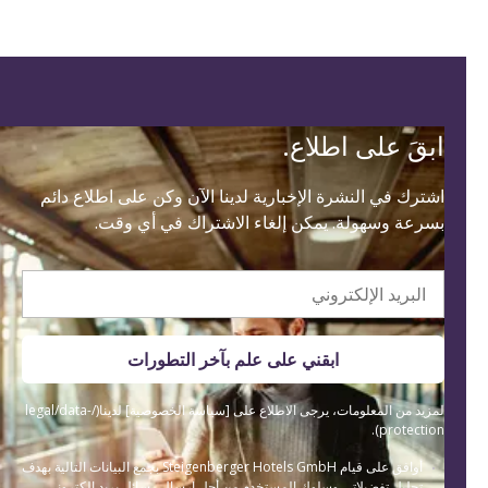
ابقَ على اطلاع.
اشترك في النشرة الإخبارية لدينا الآن وكن على اطلاع دائم
بسرعة وسهولة. يمكن إلغاء الاشتراك في أي وقت.
البريد الإلكتروني
ابقني على علم بآخر التطورات
لمزيد من المعلومات، يرجى الاطلاع على [سياسة الخصوصية] لدينا(/legal/data-
protection).
أوافق على قيام Steigenberger Hotels GmbH بجمع البيانات التالية بهدف
تحليل تفضيلاتي وسلوك المستخدم من أجل إرسال رسائل بريد إلكتروني